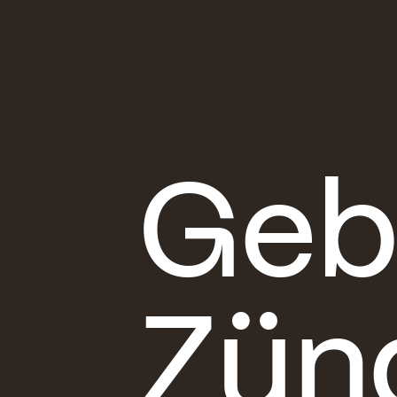
Geb
Zün