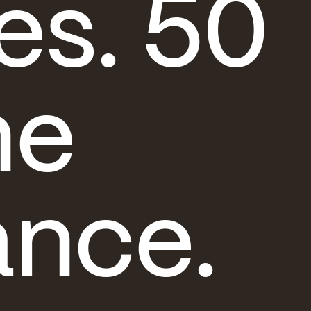
es. 50
ne
ance.