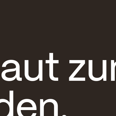
aut z
den.