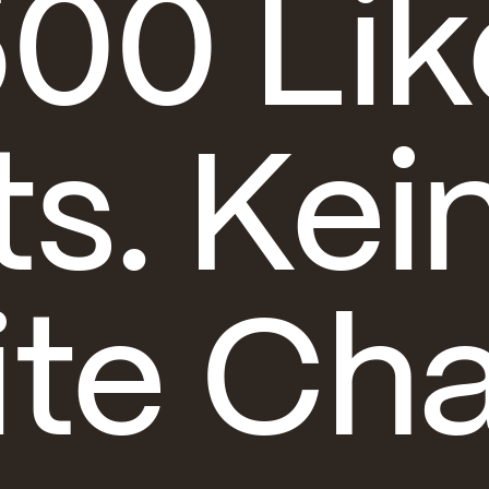
00 Lik
ts. Kei
ite Ch