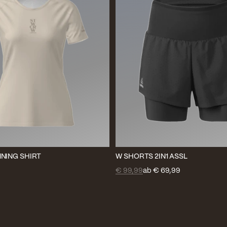
NING SHIRT
W SHORTS 2IN1 ASSL
€ 99,99
ab
€ 69,99