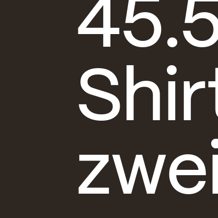
45.5
Shir
zwe